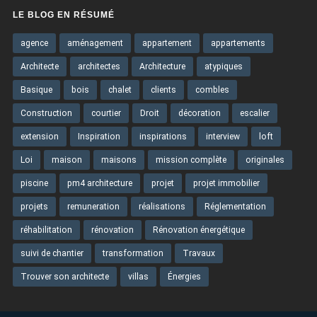
LE BLOG EN RÉSUMÉ
agence
aménagement
appartement
appartements
Architecte
architectes
Architecture
atypiques
Basique
bois
chalet
clients
combles
Construction
courtier
Droit
décoration
escalier
extension
Inspiration
inspirations
interview
loft
Loi
maison
maisons
mission complète
originales
piscine
pm4 architecture
projet
projet immobilier
projets
remuneration
réalisations
Réglementation
réhabilitation
rénovation
Rénovation énergétique
suivi de chantier
transformation
Travaux
Trouver son architecte
villas
Énergies