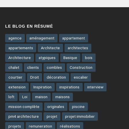
LE BLOG EN RÉSUMÉ
agence
aménagement
appartement
appartements
Architecte
architectes
Architecture
atypiques
Basique
bois
chalet
clients
combles
Construction
courtier
Droit
décoration
escalier
extension
Inspiration
inspirations
interview
loft
Loi
maison
maisons
mission complète
originales
piscine
pm4 architecture
projet
projet immobilier
projets
remuneration
réalisations