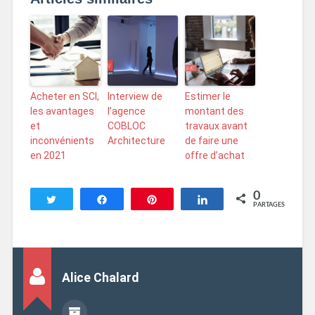
Acheter en SCI,
Interview de
Estimer le
les avantages
l’agence
montant des
et
COBLOC
travaux avant
inconvénients
Architecture
de faire une
en 2021
offre d’achat
0
Tweetez
Partagez
Enregistrer
Partagez
PARTAGES
Alice Chalard