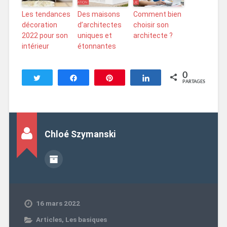
Les tendances
Des maisons
Comment bien
décoration
d’architectes
choisir son
2022 pour son
uniques et
architecte ?
intérieur
étonnantes
0
Tweetez
Partagez
Enregistrer
Partagez
PARTAGES
Chloé Szymanski
16 mars 2022
Articles
,
Les basiques