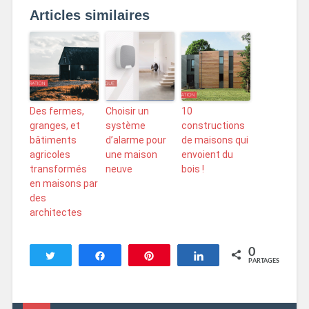
Articles similaires
Des fermes,
Choisir un
10
granges, et
système
constructions
bâtiments
d’alarme pour
de maisons qui
agricoles
une maison
envoient du
transformés
neuve
bois !
en maisons par
des
architectes
0
Tweetez
Partagez
Enregistrer
Partagez
PARTAGES