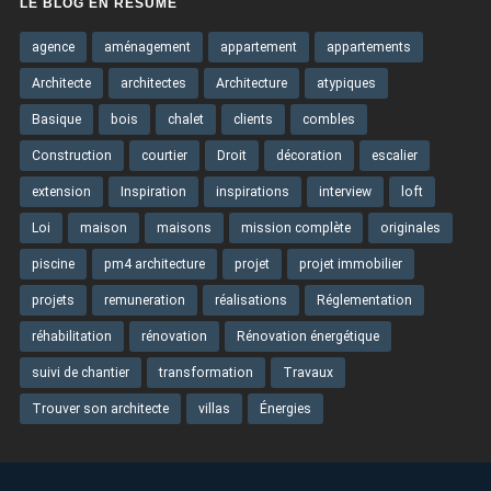
LE BLOG EN RÉSUMÉ
agence
aménagement
appartement
appartements
Architecte
architectes
Architecture
atypiques
Basique
bois
chalet
clients
combles
Construction
courtier
Droit
décoration
escalier
extension
Inspiration
inspirations
interview
loft
Loi
maison
maisons
mission complète
originales
piscine
pm4 architecture
projet
projet immobilier
projets
remuneration
réalisations
Réglementation
réhabilitation
rénovation
Rénovation énergétique
suivi de chantier
transformation
Travaux
Trouver son architecte
villas
Énergies