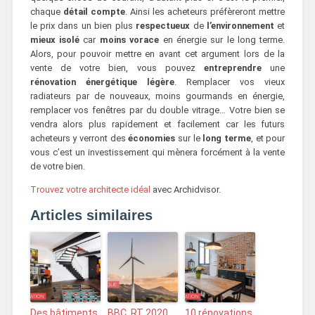
chaque
détail
compte
. Ainsi les acheteurs préfèreront mettre
le prix dans un bien plus
respectueux
de
l’environnement
et
mieux
isolé
car
moins
vorace
en énergie sur le long terme.
Alors, pour pouvoir mettre en avant cet argument lors de la
vente de votre bien, vous pouvez
entreprendre
une
rénovation
énergétique
légère
. Remplacer vos vieux
radiateurs par de nouveaux, moins gourmands en énergie,
remplacer vos fenêtres par du double vitrage… Votre bien se
vendra alors plus rapidement et facilement car les futurs
acheteurs y verront des
économies
sur le
long
terme
, et pour
vous c’est un investissement qui mènera forcément à la vente
de votre bien.
Trouvez votre architecte idéal
avec Archidvisor.
Articles similaires
Des bâtiments
BBC, RT 2020,
10 rénovations