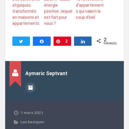
atypiques
énergie
d’appartement
transformés
positive…lequel
s qui valent le
en maisons et
est fait pour
coup d’oeil
appartements
vous ?
2
Tweetez
Partagez
Enregistrer
2
Partagez
PARTAGES
Aymeric Septvant
1 mars 2021
Les basiques