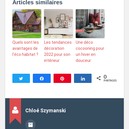
Articles similaires
Quels sont les
Les tendances
Une déco
avantages de
décoration
cocooning pour
l’éco habitat ?
2022 pour son
un hiver en
intérieur
douceur
0
Tweetez
Partagez
Enregistrer
Partagez
PARTAGES
Chloé Szymanski