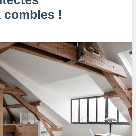
itectes
x combles !