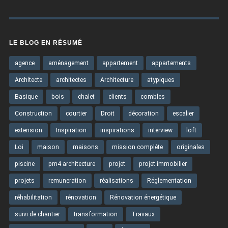
LE BLOG EN RÉSUMÉ
agence
aménagement
appartement
appartements
Architecte
architectes
Architecture
atypiques
Basique
bois
chalet
clients
combles
Construction
courtier
Droit
décoration
escalier
extension
Inspiration
inspirations
interview
loft
Loi
maison
maisons
mission complète
originales
piscine
pm4 architecture
projet
projet immobilier
projets
remuneration
réalisations
Réglementation
réhabilitation
rénovation
Rénovation énergétique
suivi de chantier
transformation
Travaux